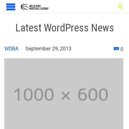

Latest WordPress News
C
WDBA
September 29, 2013
0
