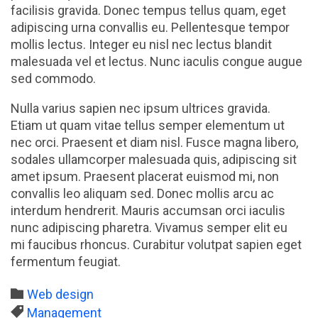
facilisis gravida. Donec tempus tellus quam, eget
adipiscing urna convallis eu. Pellentesque tempor
mollis lectus. Integer eu nisl nec lectus blandit
malesuada vel et lectus. Nunc iaculis congue augue
sed commodo.
Nulla varius sapien nec ipsum ultrices gravida.
Etiam ut quam vitae tellus semper elementum ut
nec orci. Praesent et diam nisl. Fusce magna libero,
sodales ullamcorper malesuada quis, adipiscing sit
amet ipsum. Praesent placerat euismod mi, non
convallis leo aliquam sed. Donec mollis arcu ac
interdum hendrerit. Mauris accumsan orci iaculis
nunc adipiscing pharetra. Vivamus semper elit eu
mi faucibus rhoncus. Curabitur volutpat sapien eget
fermentum feugiat.
Category

Web design
Tags

Management