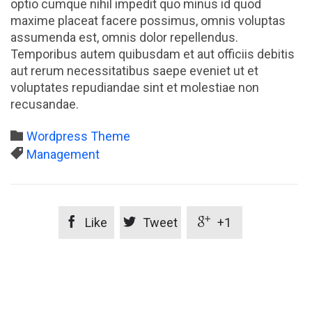
optio cumque nihil impedit quo minus id quod
maxime placeat facere possimus, omnis voluptas
assumenda est, omnis dolor repellendus.
Temporibus autem quibusdam et aut officiis debitis
aut rerum necessitatibus saepe eveniet ut et
voluptates repudiandae sint et molestiae non
recusandae.
Category

Wordpress Theme
Tags

Management



Like
Tweet
+1